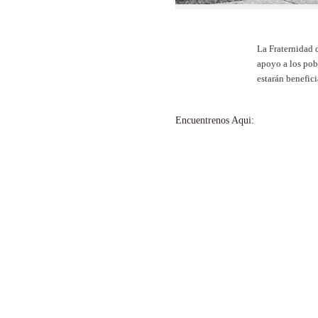
La Fraternidad 
apoyo a los pobr
estarán benefic
Encuentrenos Aqui: